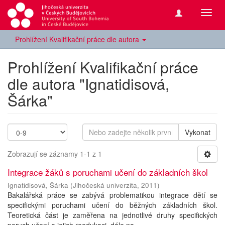
Přepn
navig
Prohlížení Kvalifikační práce dle autora
Prohlížení Kvalifikační práce
dle autora "Ignatidisová,
Šárka"
Vykonat
Zobrazují se záznamy 1-1 z 1
Integrace žáků s poruchami učení do základních škol
Ignatidisová, Šárka
(
Jihočeská univerzita
,
2011
)
Bakalářská práce se zabývá problematikou integrace dětí se
specifickými poruchami učení do běžných základních škol.
Teoretická část je zaměřena na jednotlivé druhy specifických