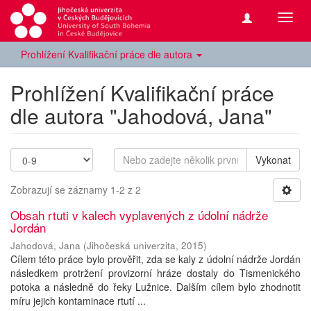
Přepn
navig
Prohlížení Kvalifikační práce dle autora
Prohlížení Kvalifikační práce
dle autora "Jahodová, Jana"
Vykonat
Zobrazují se záznamy 1-2 z 2
Obsah rtuti v kalech vyplavených z údolní nádrže
Jordán
Jahodová, Jana
(
Jihočeská univerzita
,
2015
)
Cílem této práce bylo prověřit, zda se kaly z údolní nádrže Jordán
následkem protržení provizorní hráze dostaly do Tismenického
potoka a následně do řeky Lužnice. Dalším cílem bylo zhodnotit
míru jejich kontaminace rtutí ...