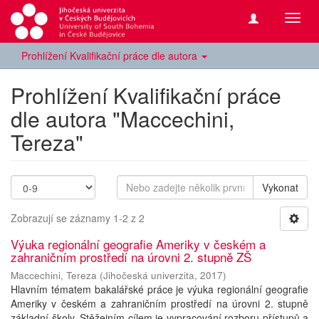
Přepn
navig
Prohlížení Kvalifikační práce dle autora
Prohlížení Kvalifikační práce
dle autora "Maccechini,
Tereza"
Vykonat
Zobrazují se záznamy 1-2 z 2
Výuka regionální geografie Ameriky v českém a
zahraničním prostředí na úrovni 2. stupně ZŠ
Maccechini, Tereza
(
Jihočeská univerzita
,
2017
)
Hlavním tématem bakalářské práce je výuka regionální geografie
Ameriky v českém a zahraničním prostředí na úrovni 2. stupně
základní školy. Stěžejním cílem je vypracování rozboru přístupů a