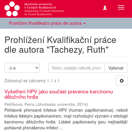
Přepn
navig
Prohlížení Kvalifikační práce dle autora
Prohlížení Kvalifikační práce
dle autora "Tachezy, Ruth"
Vykonat
Zobrazují se záznamy 1-1 z 1
Vyšetření HPV jako součást prevence karcinomu
děložního hrdla
Petříková, Petra
(
Jihočeská univerzita
,
2014
)
Pohlavně přenosné infekce HPV (human papillomavirus), neboli
infekce lidským papilomavirem, mají rozhodující význam v etiologii
karcinomu děložního hrdla. Lidské papilomaviry jsou nejčastější
pohlavně přenášenou infekcí ...