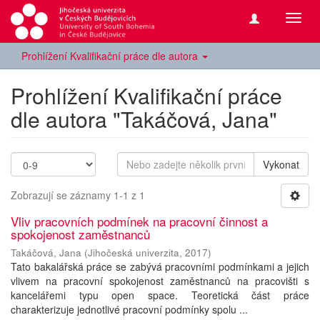
Přepn
navig
Prohlížení Kvalifikační práce dle autora
Prohlížení Kvalifikační práce
dle autora "Takáčová, Jana"
Vykonat
Zobrazují se záznamy 1-1 z 1
Vliv pracovních podmínek na pracovní činnost a
spokojenost zaměstnanců
Takáčová, Jana
(
Jihočeská univerzita
,
2017
)
Tato bakalářská práce se zabývá pracovními podmínkami a jejich
vlivem na pracovní spokojenost zaměstnanců na pracovišti s
kancelářemi typu open space. Teoretická část práce
charakterizuje jednotlivé pracovní podmínky spolu ...