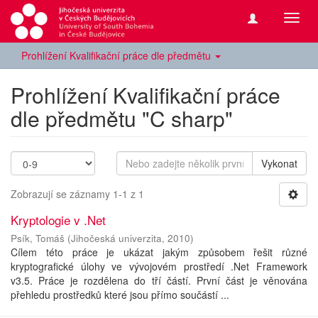
Přepn
navig
Prohlížení Kvalifikační práce dle předmětu
Prohlížení Kvalifikační práce
dle předmětu "C sharp"
Vykonat
Zobrazují se záznamy 1-1 z 1
Kryptologie v .Net
Psík, Tomáš
(
Jihočeská univerzita
,
2010
)
Cílem této práce je ukázat jakým způsobem řešit různé
kryptografické úlohy ve vývojovém prostředí .Net Framework
v3.5. Práce je rozdělena do tří částí. První část je věnována
přehledu prostředků které jsou přímo součástí ...