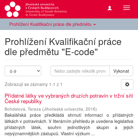
Přepn
navig
Prohlížení Kvalifikační práce dle předmětu
Prohlížení Kvalifikační práce
dle předmětu "E-code"
Vykonat
Zobrazují se záznamy 1-1 z 1
Přídatné látky ve vybraných druzích potravin v tržní síti
České republiky
Bohdalová, Tereza
(
Jihočeská univerzita
,
2016
)
Bakalářská práce předkládá shrnutí informací o přídatných
látkách v potravinách. V literárním přehledu je uvedena legislativa
přídatných látek, souhrn jednotlivých skupin a jejich
nejvýznamnějších zástupců. Vlastní výzkum ...