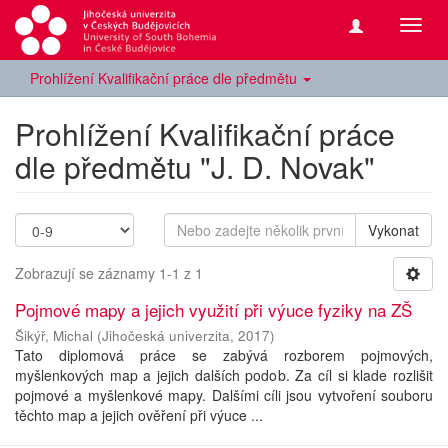
Přepn
navig
Prohlížení Kvalifikační práce dle předmětu
Prohlížení Kvalifikační práce
dle předmětu "J. D. Novak"
Vykonat
Zobrazují se záznamy 1-1 z 1
Pojmové mapy a jejich využití při výuce fyziky na ZŠ
Šikýř, Michal
(
Jihočeská univerzita
,
2017
)
Tato diplomová práce se zabývá rozborem pojmových,
myšlenkových map a jejich dalších podob. Za cíl si klade rozlišit
pojmové a myšlenkové mapy. Dalšími cíli jsou vytvoření souboru
těchto map a jejich ověření při výuce ...