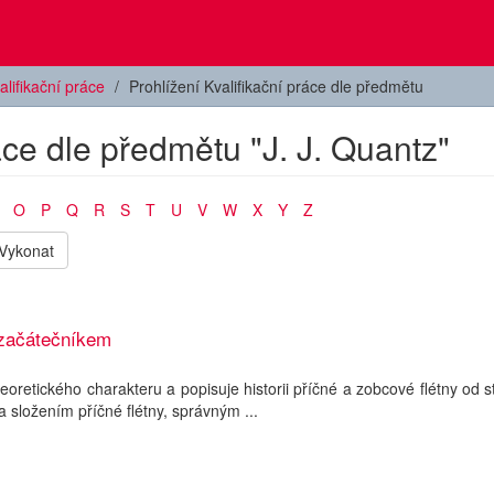
alifikační práce
Prohlížení Kvalifikační práce dle předmětu
áce dle předmětu "J. J. Quantz"
O
P
Q
R
S
T
U
V
W
X
Y
Z
Vykonat
e začátečníkem
eoretického charakteru a popisuje historii příčné a zobcové flétny od 
složením příčné flétny, správným ...