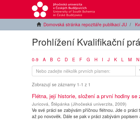
Domovská stránka repozitáře publikací JU
Kv
Prohlížení Kvalifikační pr
0-9
A
B
C
D
E
F
G
H
I
J
K
L
M
N
Zobrazují se záznamy 1-1 z 1
Flétna, její historie, složení a první hodiny s
Juricová, Štěpánka
(
Jihočeská univerzita
,
2009
)
Ve své práci se zabývám příčnou flétnou. Jde o práci t
až po novověk. Dále se pak v práci zabývám popisem a 