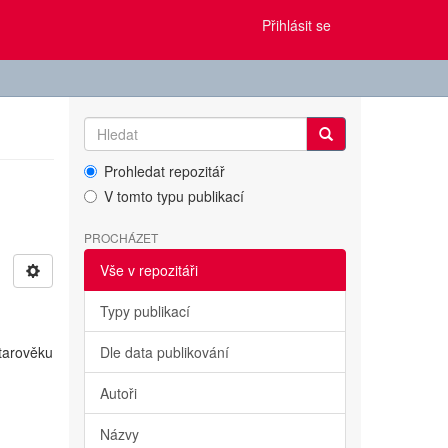
Přihlásit se
Prohledat repozitář
V tomto typu publikací
PROCHÁZET
Vše v repozitáři
Typy publikací
starověku
Dle data publikování
Autoři
Názvy