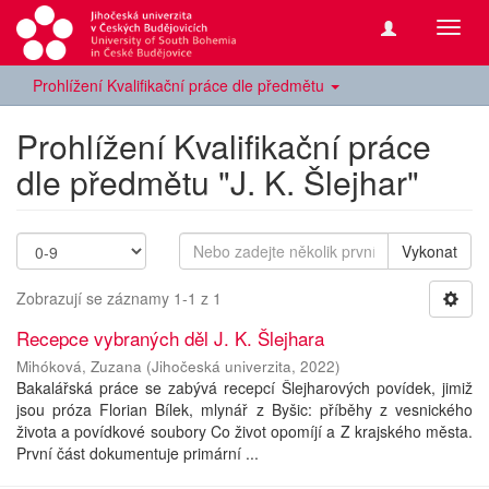
Přepn
navig
Prohlížení Kvalifikační práce dle předmětu
Prohlížení Kvalifikační práce
dle předmětu "J. K. Šlejhar"
Vykonat
Zobrazují se záznamy 1-1 z 1
Recepce vybraných děl J. K. Šlejhara
Mihóková, Zuzana
(
Jihočeská univerzita
,
2022
)
Bakalářská práce se zabývá recepcí Šlejharových povídek, jimiž
jsou próza Florian Bílek, mlynář z Byšic: příběhy z vesnického
života a povídkové soubory Co život opomíjí a Z krajského města.
První část dokumentuje primární ...