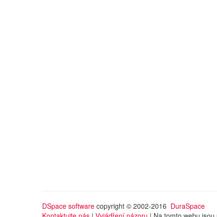
DSpace software
copyright © 2002-2016
DuraSpace
Kontaktujte nás
|
Vyjádření názoru
| Na tomto webu jsou 