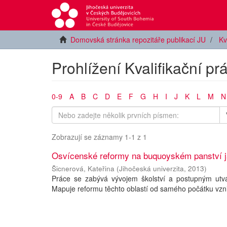
Domovská stránka repozitáře publikací JU
Kv
Prohlížení Kvalifikační pr
0-9
A
B
C
D
E
F
G
H
I
J
K
L
M
N
Zobrazují se záznamy 1-1 z 1
Osvícenské reformy na buquoyském panství ja
Šicnerová, Kateřina
(
Jihočeská univerzita
,
2013
)
Práce se zabývá vývojem školství a postupným utvá
Mapuje reformu těchto oblastí od samého počátku vzn