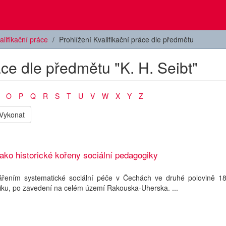
alifikační práce
Prohlížení Kvalifikační práce dle předmětu
áce dle předmětu "K. H. Seibt"
O
P
Q
R
S
T
U
V
W
X
Y
Z
Vykonat
ko historické kořeny sociální pedagogiky
řením systematické sociální péče v Čechách ve druhé polovině 18. 
iku, po zavedení na celém území Rakouska-Uherska. ...