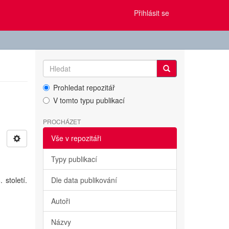
Přihlásit se
Prohledat repozitář
V tomto typu publikací
PROCHÁZET
Vše v repozitáři
Typy publikací
století.
Dle data publikování
Autoři
Názvy