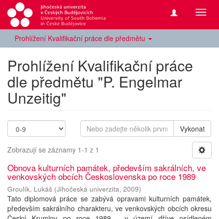
Přepn
navig
Prohlížení Kvalifikační práce dle předmětu
Prohlížení Kvalifikační práce
dle předmětu "P. Engelmar
Unzeitig"
Vykonat
Zobrazují se záznamy 1-1 z 1
Obnova kulturních památek, především sakrálních, ve
venkovských obcích Československa po roce 1989
Groulík, Lukáš
(
Jihočeská univerzita
,
2009
)
Tato diplomová práce se zabývá opravami kulturních památek,
především sakrálního charakteru, ve venkovských obcích okresu
Český Krumlov po roce 1989 - v území dříve osídleném