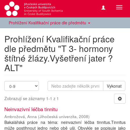
Přepn
navig
Prohlížení Kvalifikační práce dle předmětu
Prohlížení Kvalifikační práce
dle předmětu "T 3- hormony
štítné žlázy.Vyšetření jater ?
ALT"
Vykonat
Zobrazují se záznamy 1-1 z 1
Neinvazivní léčba tinnitu
Ambrožová, Anna
(
Jihočeská univerzita
,
2008
)
Bakalářská práce na téma: neinvazivní léčba tinnitus.Tinnitus
může postihnout jedno nebo obě uši. Obvykle se popisuje jako