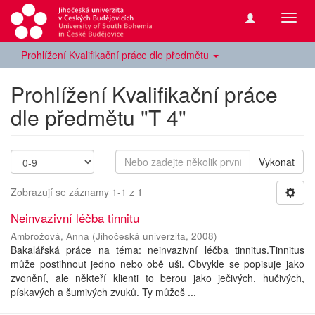
Přepn
navig
Prohlížení Kvalifikační práce dle předmětu
Prohlížení Kvalifikační práce
dle předmětu "T 4"
Vykonat
Zobrazují se záznamy 1-1 z 1
Neinvazivní léčba tinnitu
Ambrožová, Anna
(
Jihočeská univerzita
,
2008
)
Bakalářská práce na téma: neinvazivní léčba tinnitus.Tinnitus
může postihnout jedno nebo obě uši. Obvykle se popisuje jako
zvonění, ale někteří klienti to berou jako ječivých, hučivých,
pískavých a šumivých zvuků. Ty můžeš ...