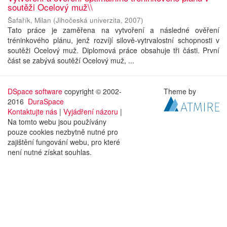
soutěži Ocelový muž\\
Šafařík, Milan
(
Jihočeská univerzita
,
2007
)
Tato práce je zaměřena na vytvoření a následné ověření
tréninkového plánu, jenž rozvíjí silově-vytrvalostní schopnosti v
soutěži Ocelový muž. Diplomová práce obsahuje tři části. První
část se zabývá soutěží Ocelový muž, ...
DSpace software
copyright © 2002-
Theme by
2016
DuraSpace
Kontaktujte nás
|
Vyjádření názoru
|
Na tomto webu jsou používány
pouze cookies nezbytně nutné pro
zajištění fungování webu, pro které
není nutné získat souhlas.