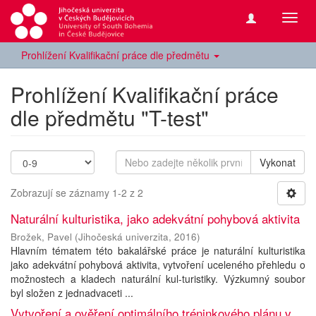
Přepn
navig
Prohlížení Kvalifikační práce dle předmětu
Prohlížení Kvalifikační práce
dle předmětu "T-test"
Vykonat
Zobrazují se záznamy 1-2 z 2
Naturální kulturistika, jako adekvátní pohybová aktivita
Brožek, Pavel
(
Jihočeská univerzita
,
2016
)
Hlavním tématem této bakalářské práce je naturální kulturistika
jako adekvátní pohybová aktivita, vytvoření uceleného přehledu o
možnostech a kladech naturální kul-turistiky. Výzkumný soubor
byl složen z jednadvaceti ...
Vytvoření a ověření optimálního tréninkového plánu v