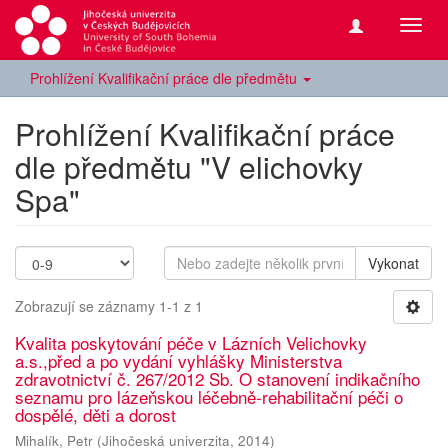
Přepn
navig
Prohlížení Kvalifikační práce dle předmětu
Prohlížení Kvalifikační práce
dle předmětu "V elichovky
Spa"
Vykonat
Zobrazují se záznamy 1-1 z 1
Kvalita poskytování péče v Lázních Velichovky
a.s.,před a po vydání vyhlášky Ministerstva
zdravotnictví č. 267/2012 Sb. O stanovení indikačního
seznamu pro lázeňskou léčebně-rehabilitační péči o
dospělé, děti a dorost
Mihalík, Petr
(
Jihočeská univerzita
,
2014
)