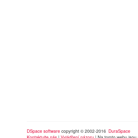
DSpace software
copyright © 2002-2016
DuraSpace
Kontaktujte nás
|
Vyjádření názoru
| Na tomto webu jsou 