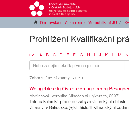
Domovská stránka repozitáře publikací JU
Kv
Prohlížení Kvalifikační p
0-9
A
B
C
D
E
F
G
H
I
J
K
L
M
N
Zobrazují se záznamy 1-1 z 1
Weingebiete in Österreich und deren Besonder
Martincová, Veronika
(
Jihočeská univerzita
,
2007
)
Tato bakalářská práce se zabývá vinařskými oblastmi
vinařství v Rakousku, jejich historii, klimatickými podm