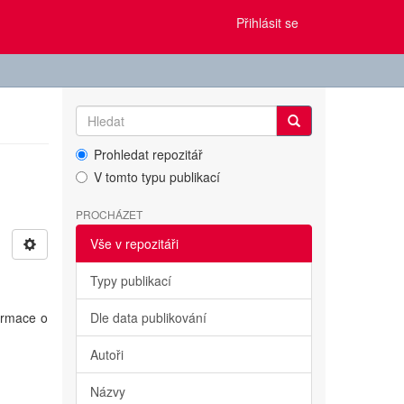
Přihlásit se
Prohledat repozitář
V tomto typu publikací
PROCHÁZET
Vše v repozitáři
Typy publikací
formace o
Dle data publikování
Autoři
Názvy