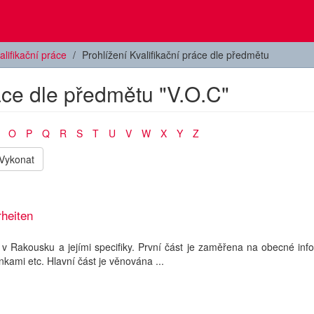
alifikační práce
Prohlížení Kvalifikační práce dle předmětu
ráce dle předmětu "V.O.C"
O
P
Q
R
S
T
U
V
W
X
Y
Z
Vykonat
heiten
 v Rakousku a jejími specifiky. První část je zaměřena na obecné in
ínkami etc. Hlavní část je věnována ...