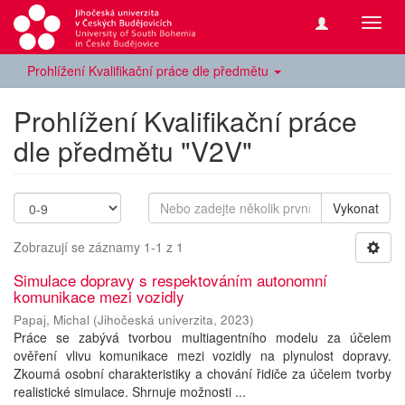
Přepn
navig
Prohlížení Kvalifikační práce dle předmětu
Prohlížení Kvalifikační práce
dle předmětu "V2V"
Vykonat
Zobrazují se záznamy 1-1 z 1
Simulace dopravy s respektováním autonomní
komunikace mezi vozidly
Papaj, Michal
(
Jihočeská univerzita
,
2023
)
Práce se zabývá tvorbou multiagentního modelu za účelem
ověření vlivu komunikace mezi vozidly na plynulost dopravy.
Zkoumá osobní charakteristiky a chování řidiče za účelem tvorby
realistické simulace. Shrnuje možnosti ...