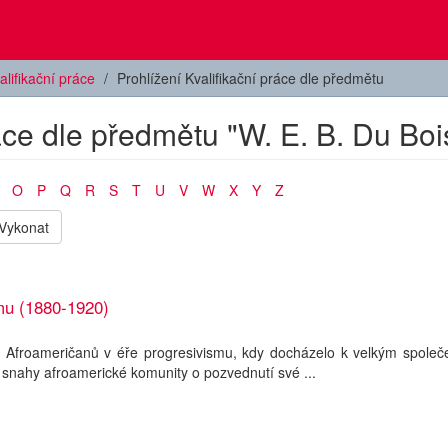
alifikační práce
Prohlížení Kvalifikační práce dle předmětu
ráce dle předmětu "W. E. B. Du Boi
O
P
Q
R
S
T
U
V
W
X
Y
Z
Vykonat
mu (1880-1920)
 Afroameričanů v éře progresivismu, kdy docházelo k velkým společ
 snahy afroamerické komunity o pozvednutí své ...