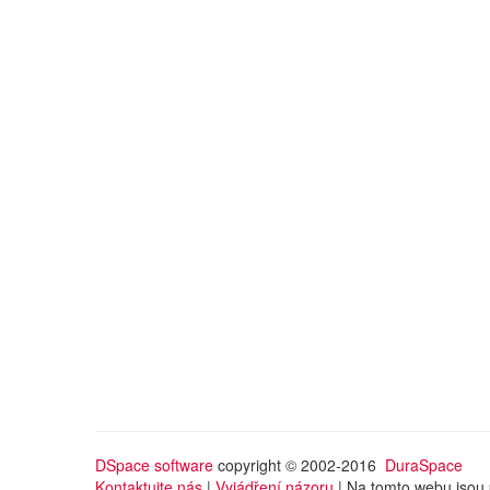
DSpace software
copyright © 2002-2016
DuraSpace
Kontaktujte nás
|
Vyjádření názoru
| Na tomto webu jsou 