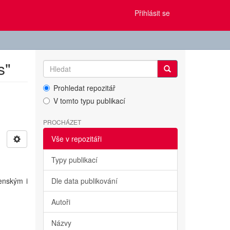
Přihlásit se
s"
Prohledat repozitář
V tomto typu publikací
PROCHÁZET
Vše v repozitáři
Typy publikací
enským i
Dle data publikování
Autoři
Názvy