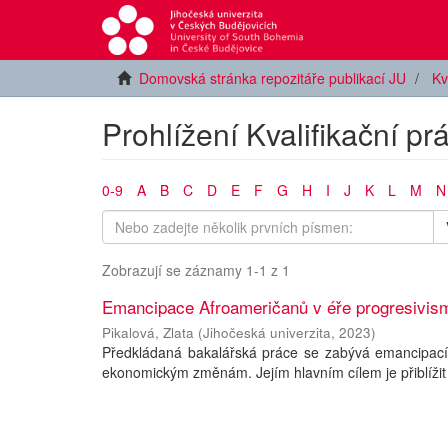
Domovská stránka repozitáře publikací JU
Kv
Prohlížení Kvalifikační p
0-9
A
B
C
D
E
F
G
H
I
J
K
L
M
N
Zobrazují se záznamy 1-1 z 1
Emancipace Afroameričanů v éře progresivis
Pikalová, Zlata
(
Jihočeská univerzita
,
2023
)
Předkládaná bakalářská práce se zabývá emancipací
ekonomickým změnám. Jejím hlavním cílem je přiblížit