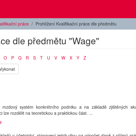
alifikační práce
Prohlížení Kvalifikační práce dle předmětu
ráce dle předmětu "Wage"
O
P
Q
R
S
T
U
V
W
X
Y
Z
Vykonat
t mzdový systém konkrétního podniku a na základě zjištěných sku
e rozdělit na teoretickou a praktickou část. ...
e
dů v účetnictví, stanovení jejich vlivu na výpočet daně z příjmů pr