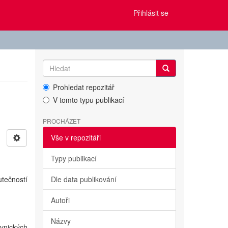
Přihlásit se
Prohledat repozitář
V tomto typu publikací
PROCHÁZET
Vše v repozitáři
Typy publikací
tečností
Dle data publikování
Autoři
Názvy
ávnických