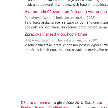
osob a zpracování návrhu možných řešení na optimaliz
Systém odměňování zaměstnanců vybraného 
Podlahová, Agáta
(
Jihočeská univerzita
,
2022
)
Tato bakalářská práce se zabývá odměňováním zamě
pobídek pro podnikání. Společnost proto potřebuje naj
Zpracování mezd v obchodní firmě
Brůžková, Kateřina
(
Jihočeská univerzita
,
2010
)
V této bakalářské práci je popsán postup výpočtu zá
poměru v letech 2007 až 2009 s využitím mzdového softw
DSpace software
copyright © 2002-2016
DuraSpace
Kontaktujte nás
|
Vyjádření názoru
| Na tomto webu jsou 