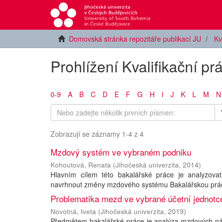
Domovská stránka repozitáře publikací JU
Kv
Prohlížení Kvalifikační p
0-9
A
B
C
D
E
F
G
H
I
J
K
L
M
N
Zobrazují se záznamy 1-4 z 4
Mzdový systém ve vybraném podniku
Kohoutová, Renata
(
Jihočeská univerzita
,
2014
)
Hlavním cílem této bakalářské práce je analyzova
navrhnout změny mzdového systému Bakalářskou práci lz
Problematika mezd ve vybrané účetní jednotc
Novotná, Iveta
(
Jihočeská univerzita
,
2019
)
Předmětem bakalářské práce je analýza mzdových nákla