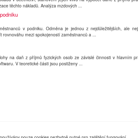
ace těchto nákladů. Analýza mzdových ...
podniku
stnanců v podniku. Odměna je jednou z nejdůležitějších, ale nej
ít rovnováhu mezi spokojeností zaměstnanců a ...
lohy na daň z příjmů fyzických osob ze závislé činnosti v hlavním p
aru. V teoretické části jsou postiženy ...
používány pouze cookies nezbytně nutné pro zajištění fungování