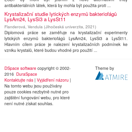
antibakteriálních látek, která by mohla být použita proti ...
Krystalizační studie lytických enzymů bakteriofágů
LysAm24, LysSi3 a LysSt11
Flanderová, Vendula
(
Jihočeská univerzita
,
2021
)
Diplomová práce se zaměřuje na krystalizační experimenty
lytických enzymů bakteriofágů LysAm24, LysSi3 a LysSt11.
Hlavním cílem práce je nalezení krystalizačních podmínek ke
vzniku krystalů, které budou vhodné pro použití ...
DSpace software
copyright © 2002-
Theme by
2016
DuraSpace
Kontaktujte nás
|
Vyjádření názoru
|
Na tomto webu jsou používány
pouze cookies nezbytně nutné pro
zajištění fungování webu, pro které
není nutné získat souhlas.