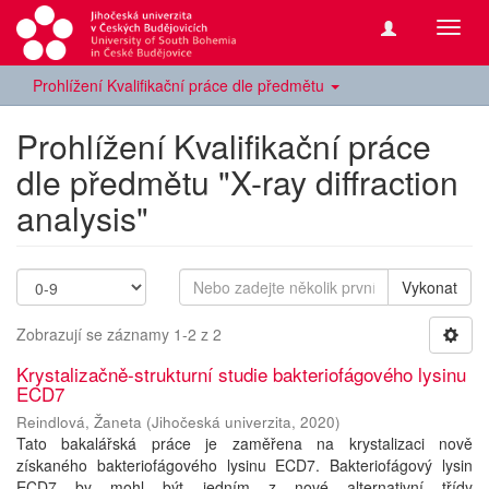
Přepn
navig
Prohlížení Kvalifikační práce dle předmětu
Prohlížení Kvalifikační práce
dle předmětu "X-ray diffraction
analysis"
Vykonat
Zobrazují se záznamy 1-2 z 2
Krystalizačně-strukturní studie bakteriofágového lysinu
ECD7
Reindlová, Žaneta
(
Jihočeská univerzita
,
2020
)
Tato bakalářská práce je zaměřena na krystalizaci nově
získaného bakteriofágového lysinu ECD7. Bakteriofágový lysin
ECD7 by mohl být jedním z nové alternativní třídy