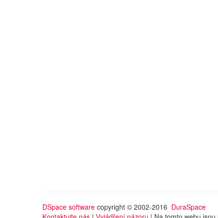
DSpace software
copyright © 2002-2016
DuraSpace
Kontaktujte nás
|
Vyjádření názoru
| Na tomto webu jsou 