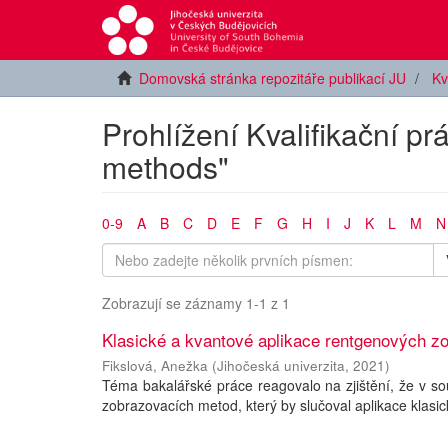
Domovská stránka repozitáře publikací JU
Kv
Prohlížení Kvalifikační p
methods"
0-9
A
B
C
D
E
F
G
H
I
J
K
L
M
N
Zobrazují se záznamy 1-1 z 1
Klasické a kvantové aplikace rentgenových z
Fikslová, Anežka
(
Jihočeská univerzita
,
2021
)
Téma bakalářské práce reagovalo na zjištění, že v s
zobrazovacích metod, který by slučoval aplikace klasick