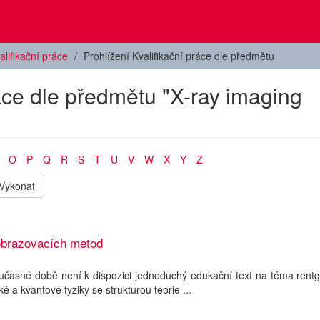
alifikační práce
Prohlížení Kvalifikační práce dle předmětu
ráce dle předmětu "X-ray imaging
O
P
Q
R
S
T
U
V
W
X
Y
Z
Vykonat
obrazovacích metod
oučasné době není k dispozici jednoduchý edukační text na téma rent
é a kvantové fyziky se strukturou teorie ...