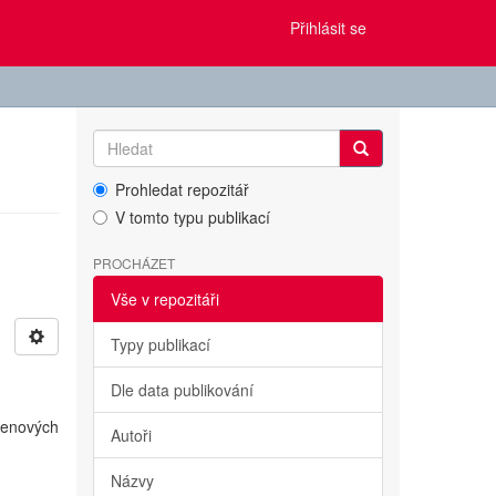
Přihlásit se
Prohledat repozitář
V tomto typu publikací
PROCHÁZET
Vše v repozitáři
Typy publikací
Dle data publikování
genových
Autoři
Názvy