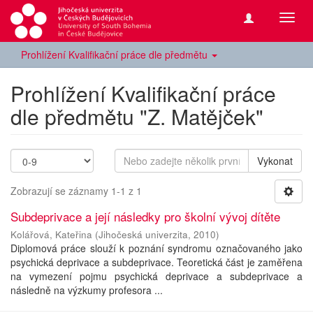
Přepn
navig
Prohlížení Kvalifikační práce dle předmětu
Prohlížení Kvalifikační práce
dle předmětu "Z. Matějček"
Vykonat
Zobrazují se záznamy 1-1 z 1
Subdeprivace a její následky pro školní vývoj dítěte
Kolářová, Kateřina
(
Jihočeská univerzita
,
2010
)
Diplomová práce slouží k poznání syndromu označovaného jako
psychická deprivace a subdeprivace. Teoretická část je zaměřena
na vymezení pojmu psychická deprivace a subdeprivace a
následně na výzkumy profesora ...