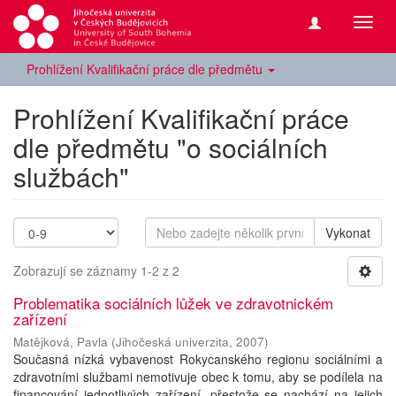
Přepn
navig
Prohlížení Kvalifikační práce dle předmětu
Prohlížení Kvalifikační práce
dle předmětu "o sociálních
službách"
Vykonat
Zobrazují se záznamy 1-2 z 2
Problematika sociálních lůžek ve zdravotnickém
zařízení
Matějková, Pavla
(
Jihočeská univerzita
,
2007
)
Současná nízká vybavenost Rokycanského regionu sociálními a
zdravotními službami nemotivuje obec k tomu, aby se podílela na
financování jednotlivých zařízení, přestože se nachází na jejich