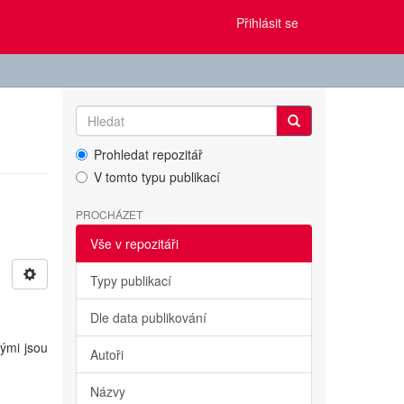
Přihlásit se
Prohledat repozitář
V tomto typu publikací
PROCHÁZET
Vše v repozitáři
Typy publikací
Dle data publikování
kými jsou
Autoři
Názvy