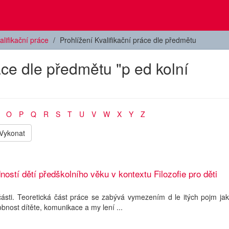
alifikační práce
Prohlížení Kvalifikační práce dle předmětu
áce dle předmětu "p ed kolní
O
P
Q
R
S
T
U
V
W
X
Y
Z
Vykonat
tí dětí předškolního věku v kontextu Filozofie pro děti
části. Teoretická část práce se zabývá vymezením d le itých pojm ja
obnost dítěte, komunikace a my lení ...