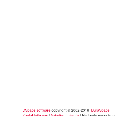
DSpace software
copyright © 2002-2016
DuraSpace
Kontaktujte nás
|
Vyjádření názoru
| Na tomto webu jsou 