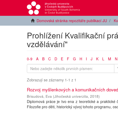
Domovská stránka repozitáře publikací JU
Kv
Prohlížení Kvalifikační pr
vzdělávání"
0-9
A
B
C
D
E
F
G
H
I
J
K
L
M
N
Zobrazují se záznamy 1-1 z 1
Rozvoj myšlenkových a komunikačních dovednos
Brisudová, Eva
(
Jihočeská univerzita
,
2018
)
Diplomová práce je tvo ena z teoretické a praktické 
Filozofie pro děti, historický vývoj tohoto programu, os