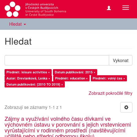
Přepn
navig
Hledat
Hledat
Vykonat
Předmět: leisure activities ×
Datum publikování: 2015 ×
Autor: Drevianková, Lenka ×
Předmět: education ×
Předmět: volný čas ×
Datum publikování: [2010 TO 2019] ×
Zobrazit pokročilé filtry
Zobrazují se záznamy 1-1 z 1
Zájmy a využívání volného času dívkami ve
výchovném ústavu v porovnání s jejich vrstevnicemi
vyrůstajícími v rodinném prostředí (navštěvujícími
učiliště nebo střední odbornou školu)