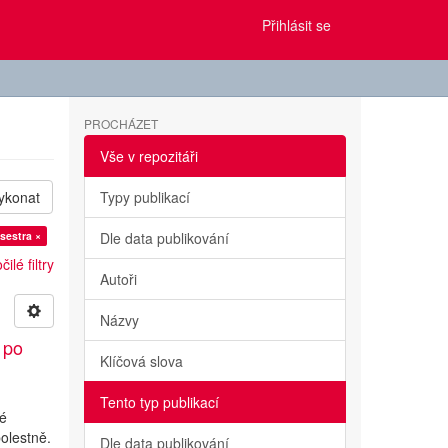
Přihlásit se
PROCHÁZET
Vše v repozitáři
ykonat
Typy publikací
sestra ×
Dle data publikování
ilé filtry
Autoři
Názvy
 po
Klíčová slova
Tento typ publikací
ké
olestně.
Dle data publikování