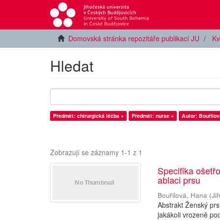
Domovská stránka repozitáře publikací JU
Kv
Hledat
Předmět: chirurgická léčba ×
Předmět: nurse ×
Autor: Bouřilov
Zobrazují se záznamy 1-1 z 1
Specifika ošetř
ablaci prsu
Bouřilová, Hana
(
Ji
Abstrakt Ženský prs
jakákoli vrozeně po