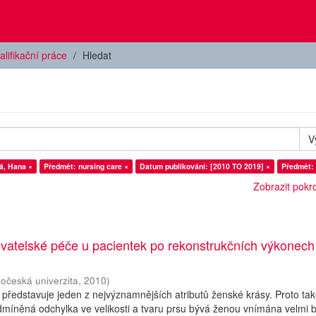
alifikační práce
Hledat
V
á, Hana ×
Předmět: nursing care ×
Datum publikování: [2010 TO 2019] ×
Předmět: 
Zobrazit pokroč
ovatelské péče u pacientek po rekonstrukčních výkonech
hočeská univerzita
,
2010
)
 představuje jeden z nejvýznamnějších atributů ženské krásy. Proto ta
dmíněná odchylka ve velikosti a tvaru prsu bývá ženou vnímána velmi b