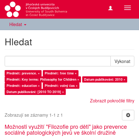
Přepn
navig
Hledat
Hledat
Vykonat
Předmět: prevence. ×
Předmět: free time ×
Předmět: Key terms: Philosophy for Children ×
Datum publikování: 2010 ×
Předmět: education ×
Předmět: volný čas ×
Datum publikování: [2010 TO 2019] ×
Zobrazit pokročilé filtry
Zobrazují se záznamy 1-1 z 1
Možnosti využití "Filozofie pro děti" jako prevence
sociálně patologických jevů ve školní družině