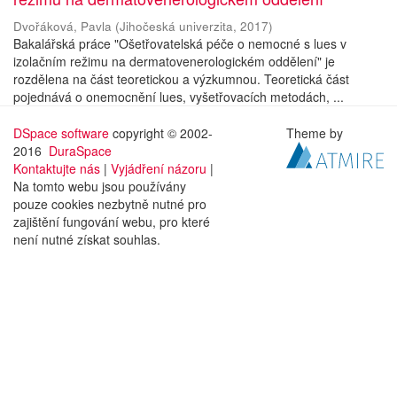
Dvořáková, Pavla
(
Jihočeská univerzita
,
2017
)
Bakalářská práce "Ošetřovatelská péče o nemocné s lues v
izolačním režimu na dermatovenerologickém oddělení" je
rozdělena na část teoretickou a výzkumnou. Teoretická část
pojednává o onemocnění lues, vyšetřovacích metodách, ...
DSpace software
copyright © 2002-
Theme by
2016
DuraSpace
Kontaktujte nás
|
Vyjádření názoru
|
Na tomto webu jsou používány
pouze cookies nezbytně nutné pro
zajištění fungování webu, pro které
není nutné získat souhlas.