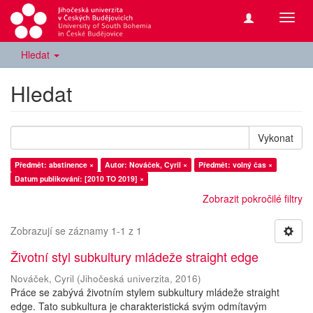
Přepn
navig
Hledat
Hledat
Vykonat
Předmět: abstinence ×
Autor: Nováček, Cyril ×
Předmět: volný čas ×
Datum publikování: [2010 TO 2019] ×
Zobrazit pokročilé filtry
Zobrazují se záznamy 1-1 z 1
Životní styl subkultury mládeže straight edge
Nováček, Cyril
(
Jihočeská univerzita
,
2016
)
Práce se zabývá životním stylem subkultury mládeže straight
edge. Tato subkultura je charakteristická svým odmítavým