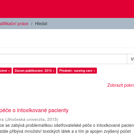
alifikační práce
Hledat
V
cient ×
Datum publikování: 2015 ×
Předmět: nursing care ×
Zobrazit pokroč
péče o intoxikované pacienty
ora
(
Jihočeská univerzita
,
2015
)
ce se zabývá problematikou ošetřovatelské péče o intoxikované pacien
ále přibývá množství toxických látek a s tím je spojen zvýšený počet