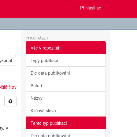
Přihlásit se
PROCHÁZET
Vše v repozitáři
ykonat
Typy publikací
Dle data publikování
Autoři
ilé filtry
Názvy
Klíčová slova
Tento typ publikací
ty. V
Dle data publikování