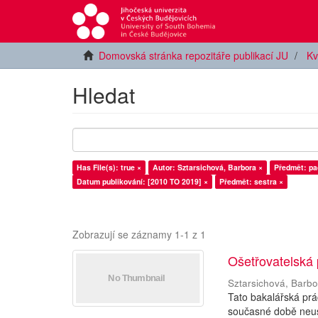
Domovská stránka repozitáře publikací JU
Kv
Hledat
Has File(s): true ×
Autor: Sztarsichová, Barbora ×
Předmět: pa
Datum publikování: [2010 TO 2019] ×
Předmět: sestra ×
Zobrazují se záznamy 1-1 z 1
Ošetřovatelská 
Sztarsichová, Barb
Tato bakalářská prá
současné době neust