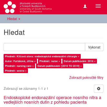
Přepn
navig
Hledat
Hledat
Vykonat
Předmět: Klíčová slova: endoskopická endonazální chirurgie ×
Autor: Furtáková, Jiřina ×
Předmět: nurse ×
Datum publikování: 2016 ×
Předmět: nursing care ×
Datum publikování: [2010 TO 2019] ×
Předmět: sestra ×
Zobrazit pokročilé filtry
Zobrazují se záznamy 1-1 z 1
Endoskopické endonazální operace nosního nitra a
vedlejších nosních dutin z pohledu pacienta