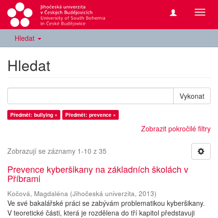
Přepn
navig
Hledat
Hledat
Vykonat
Předmět: bullying ×
Předmět: prevence ×
Zobrazit pokročilé filtry
Zobrazují se záznamy 1-10 z 35
Prevence kyberšikany na základních školách v
Příbrami
Kočová, Magdaléna
(
Jihočeská univerzita
,
2013
)
Ve své bakalářské práci se zabývám problematikou kyberšikany.
V teoretické části, která je rozdělena do tří kapitol představuji