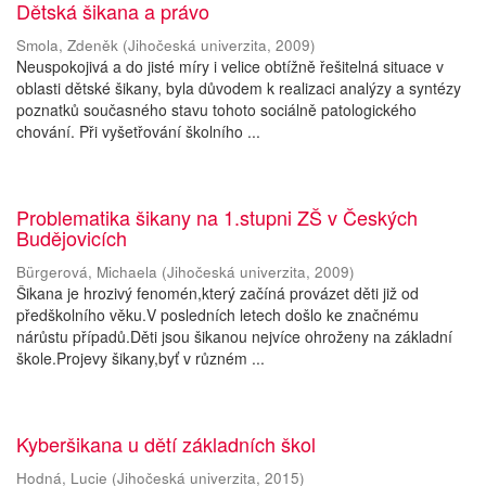
Dětská šikana a právo
Smola, Zdeněk
(
Jihočeská univerzita
,
2009
)
Neuspokojivá a do jisté míry i velice obtížně řešitelná situace v
oblasti dětské šikany, byla důvodem k realizaci analýzy a syntézy
poznatků současného stavu tohoto sociálně patologického
chování. Při vyšetřování školního ...
Problematika šikany na 1.stupni ZŠ v Českých
Budějovicích
Bürgerová, Michaela
(
Jihočeská univerzita
,
2009
)
Šikana je hrozivý fenomén,který začíná provázet děti již od
předškolního věku.V posledních letech došlo ke značnému
nárůstu případů.Děti jsou šikanou nejvíce ohroženy na základní
škole.Projevy šikany,byť v různém ...
Kyberšikana u dětí základních škol
Hodná, Lucie
(
Jihočeská univerzita
,
2015
)