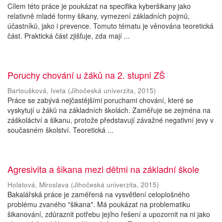
Cílem této práce je poukázat na specifika kyberšikany jako
relativně mladé formy šikany, vymezení základních pojmů,
účastníků, jako i prevence. Tomuto tématu je věnována teoretická
část. Praktická část zjišťuje, zda mají ...
Poruchy chování u žáků na 2. stupni ZŠ
Bartoušková, Iveta
(
Jihočeská univerzita
,
2015
)
Práce se zabývá nejčastějšími poruchami chování, které se
vyskytují u žáků na základních školách. Zaměřuje se zejména na
záškoláctví a šikanu, protože představují závažné negativní jevy v
současném školství. Teoretická ...
Agresivita a šikana mezi dětmi na základní škole
Holatová, Miroslava
(
Jihočeská univerzita
,
2015
)
Bakalářská práce je zaměřená na vysvětlení celoplošného
problému zvaného "šikana". Má poukázat na problematiku
šikanování, zdůraznit potřebu jejího řešení a upozornit na ni jako