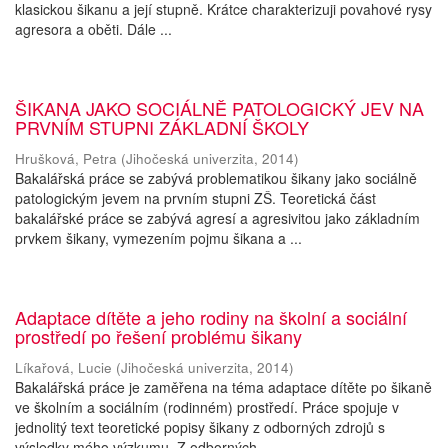
klasickou šikanu a její stupně. Krátce charakterizuji povahové rysy
agresora a oběti. Dále ...
ŠIKANA JAKO SOCIÁLNĚ PATOLOGICKÝ JEV NA
PRVNÍM STUPNI ZÁKLADNÍ ŠKOLY
Hrušková, Petra
(
Jihočeská univerzita
,
2014
)
Bakalářská práce se zabývá problematikou šikany jako sociálně
patologickým jevem na prvním stupni ZŠ. Teoretická část
bakalářské práce se zabývá agresí a agresivitou jako základním
prvkem šikany, vymezením pojmu šikana a ...
Adaptace dítěte a jeho rodiny na školní a sociální
prostředí po řešení problému šikany
Líkařová, Lucie
(
Jihočeská univerzita
,
2014
)
Bakalářská práce je zaměřena na téma adaptace dítěte po šikaně
ve školním a sociálním (rodinném) prostředí. Práce spojuje v
jednolitý text teoretické popisy šikany z odborných zdrojů s
výsledky mého výzkumu. Z odborných ...