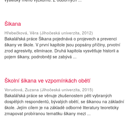
Šikana
Hřebečková, Věra
(
Jihočeská univerzita
,
2012
)
Bakalářská práce Šikana pojednává o projevech a prevenci
šikany ve škole. V první kapitole jsou popsány příčiny, prvotní
zrod agresivity, eliminace. Druhá kapitola vysvětluje historii a
pojem šikany, podrobněji se zabývá ...
Školní šikana ve vzpomínkách obětí
Vorudová, Zuzana
(
Jihočeská univerzita
,
2015
)
Bakalářská práce se věnuje zkušenostem pěti vybraných
dospělých respondentů, bývalých obětí, se šikanou na základní
škole. Jejím cílem je na základě odborné literatury teoreticky
zmapovat probíranou tematiku šikany mezi ...