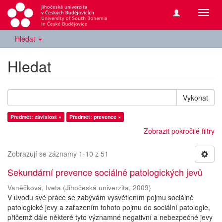
Přepn
navig
Hledat
Hledat
Vykonat
Předmět: závislost ×
Předmět: prevence ×
Zobrazit pokročilé filtry
Zobrazují se záznamy 1-10 z 51
Sekundární prevence sociálně patologických jevů
Vaněčková, Iveta
(
Jihočeská univerzita
,
2009
)
V úvodu své práce se zabývám vysvětlením pojmu sociálně
patologické jevy a zařazením tohoto pojmu do sociální patologie,
přičemž dále některé tyto významné negativní a nebezpečné jevy