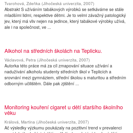
Tvarohová, Zdeňka
(
Jihočeská univerzita
,
2007
)
Abstrakt S užíváním tabákových výrobků se setkáváme se stále
mladšími lidmi, respektive dětmi. Je to velmi závažný patologický
jev, který má vliv nejen na jedince, který tabákové výrobky užívá,
ale i na společnost, ve ...
Alkohol na středních školách na Teplicku.
Václavová, Petra
(
Jihočeská univerzita
,
2007
)
Autorka této práce má za cíl zmapování situace užívání a
nadužívání alkoholu studenty středních škol v Teplicích a
srovnání mezi gymnáziem, střední školou s maturitou a středním
odborným učilištěm. Dále pak zjištění ...
Monitoring kouření cigaret u dětí staršího školního
věku
Králová, Martina
(
Jihočeská univerzita
,
2007
)
Ač výsledky výzkumu poukázaly na pozitivní trend v prevalenci