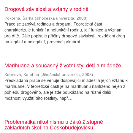
Drogová závislost a vztahy v rodině
Pokorná, Šárka
(
Jihočeská univerzita
,
2008
)
Práce se zabývá rodinou a drogami. Teoretická část
charakterizuje funkční a nefunkční rodinu, její funkce a význam
pro dítě. Dále popisuje příčiny drogové závislosti, rozdělení drog
na legální a nelegální, prevenci primární, ...
Marihuana a současný životní styl dětí a mládeže
Kobrlová, Kateřina
(
Jihočeská univerzita
,
2008
)
Předkládaná práce se věnuje dospívající mládeži a jejich vztahu k
marihuaně. V teoretické části je na marihuanu nahlíženo nejen z
pohledu drogového, ale je zde poukázáno na různé další
možnosti využití této rostliny, např. ...
Problematika nikotinismu u žáků 2.stupně
základních škol na Českobudějovicku