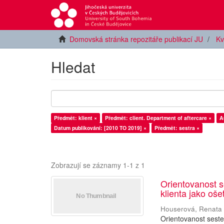
Domovská stránka repozitáře publikací JU
Kv
Hledat
Předmět: klient ×
Předmět: client. Department of aftercare ×
A
Datum publikování: [2010 TO 2019] ×
Předmět: sestra ×
Zobrazují se záznamy 1-1 z 1
Orientovanost s
klienta jako oš
Houserová, Renata
Orientovanost seste