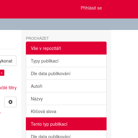
Přihlásit se
PROCHÁZET
Vše v repozitáři
ykonat
Typy publikací
 ×
Dle data publikování
Autoři
ilé filtry
Názvy
Klíčová slova
y
Tento typ publikací
Dle data publikování