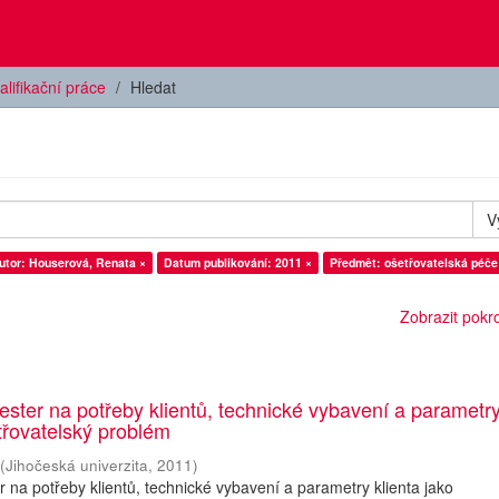
alifikační práce
Hledat
V
utor: Houserová, Renata ×
Datum publikování: 2011 ×
Předmět: ošetřovatelská péče
Zobrazit pokroč
ester na potřeby klientů, technické vybavení a parametr
etřovatelský problém
(
Jihočeská univerzita
,
2011
)
r na potřeby klientů, technické vybavení a parametry klienta jako