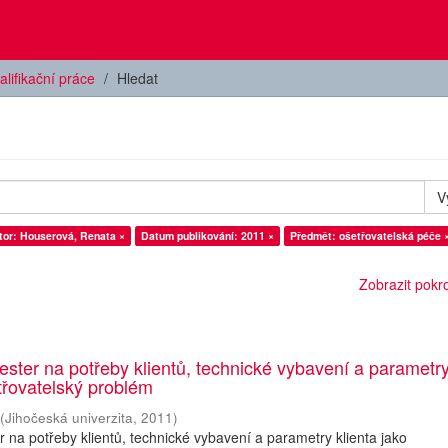
alifikační práce
Hledat
V
tor: Houserová, Renata ×
Datum publikování: 2011 ×
Předmět: ošetřovatelská péče 
Zobrazit pokroč
ester na potřeby klientů, technické vybavení a parametr
etřovatelský problém
(
Jihočeská univerzita
,
2011
)
r na potřeby klientů, technické vybavení a parametry klienta jako