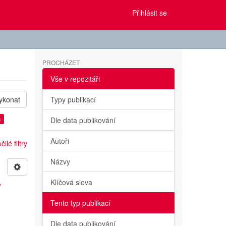
Přihlásit se
PROCHÁZET
Vše v repozitáři
ykonat
Typy publikací
×
Dle data publikování
Autoři
ilé filtry
Názvy
Klíčová slova
y
Tento typ publikací
Dle data publikování