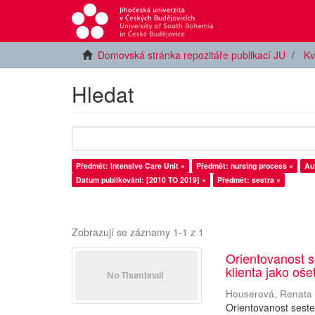
Domovská stránka repozitáře publikací JU
Kv
Hledat
Předmět: Intensive Care Unit ×
Předmět: nursing process ×
Au
Datum publikování: [2010 TO 2019] ×
Předmět: sestra ×
Zobrazují se záznamy 1-1 z 1
Orientovanost s
klienta jako oš
Houserová, Renata
Orientovanost seste