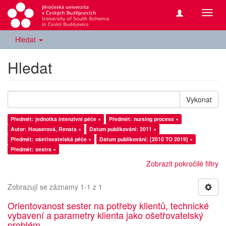
Přepn
navig
Hledat
Hledat
Vykonat
Předmět: jednotka intenzivní péče ×
Předmět: nursing process ×
Autor: Houserová, Renata ×
Datum publikování: 2011 ×
Předmět: ošetřovatelská péče ×
Datum publikování: [2010 TO 2019] ×
Předmět: sestra ×
Zobrazit pokročilé filtry
Zobrazují se záznamy 1-1 z 1
Orientovanost sester na potřeby klientů, technické
vybavení a parametry klienta jako ošetřovatelský
problém