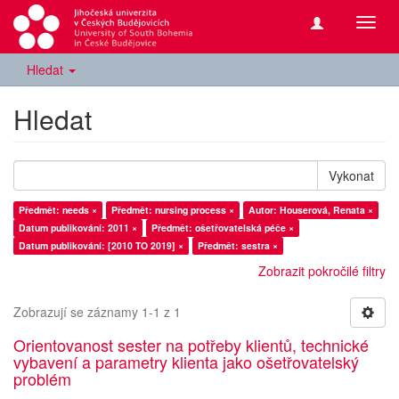
Přepn
navig
Hledat
Hledat
Vykonat
Předmět: needs ×
Předmět: nursing process ×
Autor: Houserová, Renata ×
Datum publikování: 2011 ×
Předmět: ošetřovatelská péče ×
Datum publikování: [2010 TO 2019] ×
Předmět: sestra ×
Zobrazit pokročilé filtry
Zobrazují se záznamy 1-1 z 1
Orientovanost sester na potřeby klientů, technické
vybavení a parametry klienta jako ošetřovatelský
problém