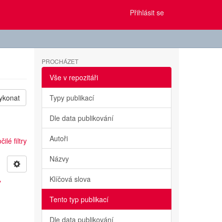
Přihlásit se
PROCHÁZET
Vše v repozitáři
ykonat
Typy publikací
Dle data publikování
Autoři
ilé filtry
Názvy
Klíčová slova
y
Tento typ publikací
Dle data publikování