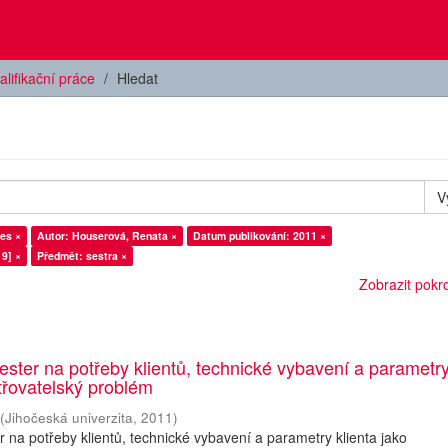
alifikační práce
Hledat
V
es ×
Autor: Houserová, Renata ×
Datum publikování: 2011 ×
9] ×
Předmět: sestra ×
Zobrazit pokroč
ester na potřeby klientů, technické vybavení a parametr
etřovatelský problém
(
Jihočeská univerzita
,
2011
)
r na potřeby klientů, technické vybavení a parametry klienta jako