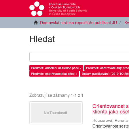
Domovská stránka repozitáře publikací JU
Kv
Hledat
Předmět: oddělení následné péče ×
Předmět: ošetřovatelský proc
Předmět: ošetřovatelská péče ×
Datum publikování: [2010 TO 201
Zobrazují se záznamy 1-1 z 1
Orientovanost s
klienta jako oš
Houserová, Renata
Orientovanost seste