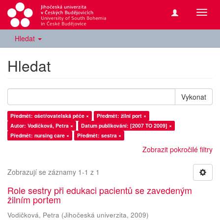
Přepn
navig
Hledat
Hledat
Vykonat
Předmět: ošetřovatelská péče ×
Předmět: žilní port ×
Autor: Vodičková, Petra ×
Datum publikování: [2007 TO 2009] ×
Předmět: nursing care ×
Předmět: sestra ×
Zobrazit pokročilé filtry
Zobrazují se záznamy 1-1 z 1
Role sestry při edukaci pacientů se zavedeným
žilním portem
Vodičková, Petra
(
Jihočeská univerzita
,
2009
)