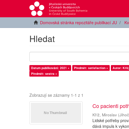
Domovská stránka repozitáře publikací JU
Kv
Hledat
Datum publikování: 2021 ×
Předmět: satisfaction ×
Autor: Kříž
Předmět: sestra ×
Zobrazují se záznamy 1-1 z 1
Co pacienti potř
Kříž, Miroslav
(
Jihoč
Lidské potřeby prová
dává impuls k vykon