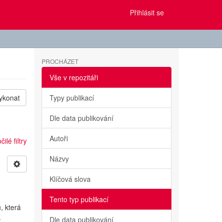
Přihlásit se
PROCHÁZET
Vše v repozitáři
ykonat
Typy publikací
Dle data publikování
Autoři
ilé filtry
Názvy
Klíčová slova
Tento typ publikací
, která
.
Dle data publikování