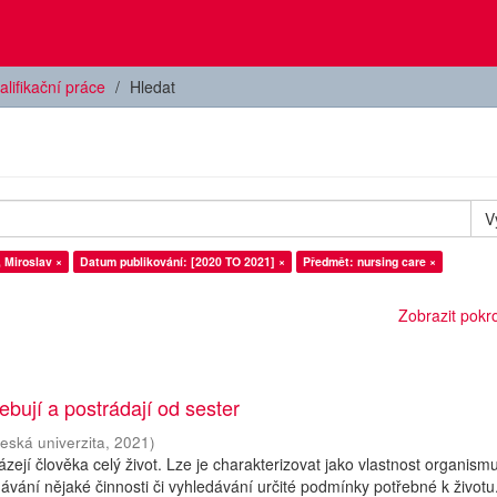
alifikační práce
Hledat
V
, Miroslav ×
Datum publikování: [2020 TO 2021] ×
Předmět: nursing care ×
Zobrazit pokroč
ebují a postrádají od sester
eská univerzita
,
2021
)
zejí člověka celý život. Lze je charakterizovat jako vlastnost organismu
ávání nějaké činnosti či vyhledávání určité podmínky potřebné k životu