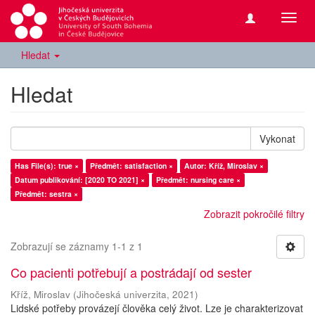
Přepn
navig
Hledat
Hledat
Vykonat
Has File(s): true ×
Předmět: satisfaction ×
Autor: Kříž, Miroslav ×
Datum publikování: [2020 TO 2021] ×
Předmět: nursing care ×
Předmět: sestra ×
Zobrazit pokročilé filtry
Zobrazují se záznamy 1-1 z 1
Co pacienti potřebují a postrádají od sester
Kříž, Miroslav
(
Jihočeská univerzita
,
2021
)
Lidské potřeby provázejí člověka celý život. Lze je charakterizovat