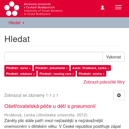
Přepn
navig
Hledat
Hledat
Vykonat
Předmět: nurse ×
Předmět: pneumonie ×
Autor: Hrušková, Lenka ×
Předmět: edukace ×
Předmět: nursing care ×
Předmět: sestra ×
Zobrazit pokročilé filtry
Zobrazují se záznamy 1-1 z 1
Ošetřovatelská péče u dětí s pneumonií
Hrušková, Lenka
(
Jihočeská univerzita
,
2012
)
Záněty plic stále patří mezi nejčastější a nejzávažnější
onemocnění v dětském věku. V České republice postihuje zápal