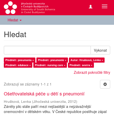
Přepn
navig
Hledat
Hledat
Vykonat
Předmět: pneumonia ×
Předmět: pneumonie ×
Autor: Hrušková, Lenka ×
Předmět: edukace ×
Předmět: nursing care ×
Předmět: sestra ×
Zobrazit pokročilé filtry
Zobrazují se záznamy 1-1 z 1
Ošetřovatelská péče u dětí s pneumonií
Hrušková, Lenka
(
Jihočeská univerzita
,
2012
)
Záněty plic stále patří mezi nejčastější a nejzávažnější
onemocnění v dětském věku. V České republice postihuje zápal