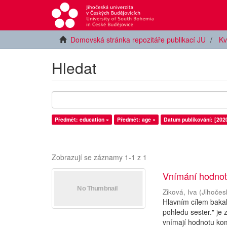
Domovská stránka repozitáře publikací JU
Kv
Hledat
Předmět: education ×
Předmět: age ×
Datum publikování: [202
Zobrazují se záznamy 1-1 z 1
Vnímání hodnoty
Ziková, Iva
(
Jihočes
Hlavním cílem baka
pohledu sester." je
vnímají hodnotu kom