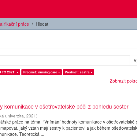
alifikační práce
Hledat
V
0 TO 2021] ×
Předmět: nursing care ×
Předmět: sestra ×
Zobrazit pokroč
 komunikace v ošetřovatelské péči z pohledu sester
ká univerzita
,
2021
)
lářské práce na téma: "Vnímání hodnoty komunikace v ošetřovatelské p
 zmapovat, jaký vztah mají sestry k pacientovi a jak během ošetřovatels
unikace. Teoretická ...