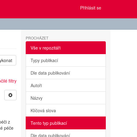
Přihlásit se
PROCHÁZET
Vše v repozitáři
ykonat
Typy publikací
Dle data publikování
ilé filtry
Autoři
Názvy
Klíčová slova
éči z
Tento typ publikací
ké péče
Dle data publikování