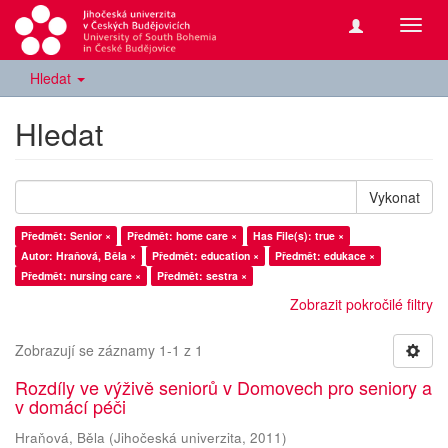
Přepn
navig
Hledat
Hledat
Vykonat
Předmět: Senior ×
Předmět: home care ×
Has File(s): true ×
Autor: Hraňová, Běla ×
Předmět: education ×
Předmět: edukace ×
Předmět: nursing care ×
Předmět: sestra ×
Zobrazit pokročilé filtry
Zobrazují se záznamy 1-1 z 1
Rozdíly ve výživě seniorů v Domovech pro seniory a
v domácí péči
Hraňová, Běla
(
Jihočeská univerzita
,
2011
)