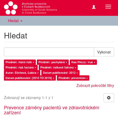
Přepn
navig
Hledat
Hledat
Vykonat
Předmět: řízení rizik ×
Předmět: pochybení ×
Has File(s): true ×
Předmět: risk factors ×
Předmět: rizikové faktory ×
Autor: Elichová, Ľubica ×
Datum publikování: 2012 ×
Datum publikování: [2010 TO 2019] ×
Předmět: prevention ×
Zobrazit pokročilé filtry
Zobrazují se záznamy 1-1 z 1
Prevence záměny pacientů ve zdravotnickém
zařízení