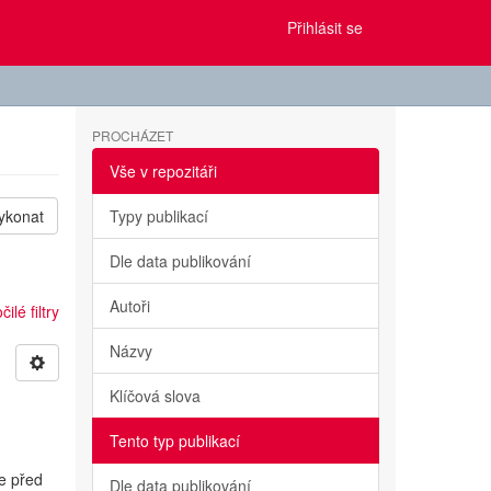
Přihlásit se
PROCHÁZET
Vše v repozitáři
ykonat
Typy publikací
Dle data publikování
Autoři
ilé filtry
Názvy
Klíčová slova
Tento typ publikací
e před
Dle data publikování