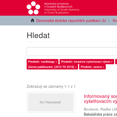
Domovská stránka repozitáře publikací JU
Kv
Hledat
Předmět: cardiology ×
Předmět: invazivní vyšetřovací výkon ×
Datum publikování: [2010 TO 2019] ×
Předmět: sestra ×
Zobrazují se záznamy 1-1 z 1
Informovaný sou
vyšetřovacím vý
Boušová, Radka
(
Ji
Bakalářská práce z