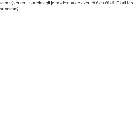
cím výkonem v kardiologii je rozdělena do dvou dílčích částí. Části teo
formovaný ...