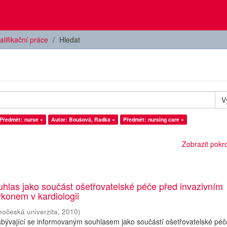
alifikační práce
Hledat
V
Předmět: nurse ×
Autor: Boušová, Radka ×
Předmět: nursing care ×
Zobrazit pokroč
hlas jako součást ošetřovatelské péče před invazivním
konem v kardiologii
hočeská univerzita
,
2010
)
abývající se informovaným souhlasem jako součástí ošetřovatelské péč