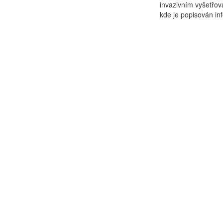
invazivním vyšetřova
kde je popisován in