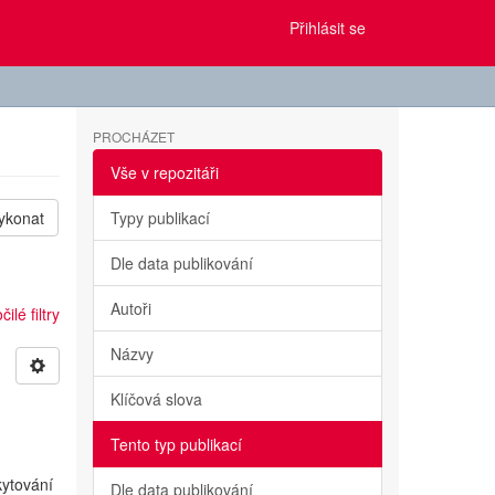
Přihlásit se
PROCHÁZET
Vše v repozitáři
ykonat
Typy publikací
Dle data publikování
Autoři
ilé filtry
Názvy
Klíčová slova
Tento typ publikací
kytování
Dle data publikování