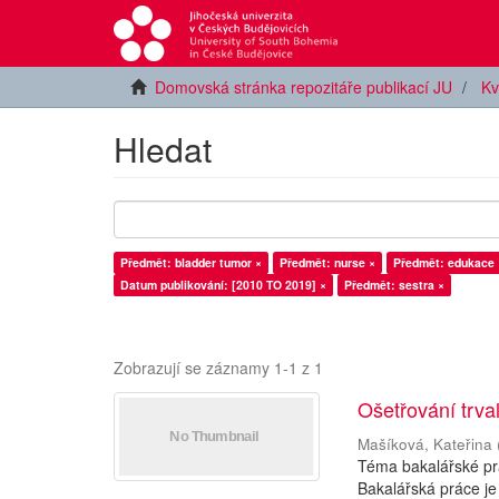
Domovská stránka repozitáře publikací JU
Kv
Hledat
Předmět: bladder tumor ×
Předmět: nurse ×
Předmět: edukace 
Datum publikování: [2010 TO 2019] ×
Předmět: sestra ×
Zobrazují se záznamy 1-1 z 1
Ošetřování trva
Mašíková, Kateřina
Téma bakalářské prá
Bakalářská práce je