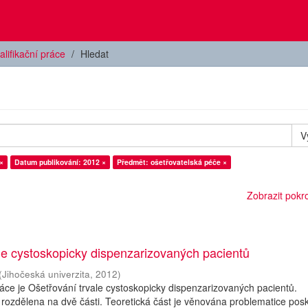
alifikační práce
Hledat
V
×
Datum publikování: 2012 ×
Předmět: ošetřovatelská péče ×
Zobrazit pokroč
le cystoskopicky dispenzarizovaných pacientů
(
Jihočeská univerzita
,
2012
)
ce je Ošetřování trvale cystoskopicky dispenzarizovaných pacientů.
 rozdělena na dvě části. Teoretická část je věnována problematice pos