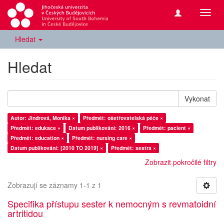
Přepn
navig
Hledat
Hledat
Vykonat
Autor: Jindrová, Monika ×
Předmět: ošetřovatelská péče ×
Předmět: edukace ×
Datum publikování: 2016 ×
Předmět: pacient ×
Předmět: education ×
Předmět: nursing care ×
Datum publikování: [2010 TO 2019] ×
Předmět: sestra ×
Zobrazit pokročilé filtry
Zobrazují se záznamy 1-1 z 1
Specifika přístupu sester k nemocným s revmatoidní
artritidou